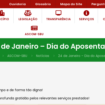
Ouvidoria
Glossário
Mapa do Site
Pergunt
CÍPIO
LEGISLAÇÃO
TRANSPARÊNCIA
SERVIÇOS
C
ASCOM-SBU
 de Janeiro – Dia do Aposent
ASCOM-SBU
Notícias
24 de Janeiro – Dia do Apos
mpo e de forma tão digna!
rofunda gratidão pelos relevantes serviços prestados!