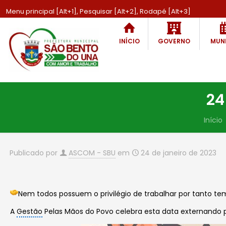
Menu principal [Alt+1], Pesquisar [Alt+2], Rodapé [Alt+3]
INÍCIO
GOVERNO
MUNI
24
Início
Publicado por
ASCOM - SBU
em
24 de janeiro de 2023
Nem todos possuem o privilégio de trabalhar por tanto te
A
Gestão
Pelas Mãos do Povo celebra esta data externando p