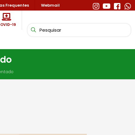
as Frequentes
Webmail
OVID-19
ado
entado