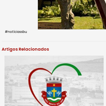
#notíciassbu
Artigos Relacionados