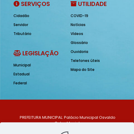
SERVIÇOS
UTILIDADE
Cidadão
COVID-19
Servidor
Notícias
Tributário
Vídeos
Glossário
LEGISLAÇÃO
Ouvidoria
Telefones úteis
Municipal
Mapa do Site
Estadual
Federal
PREFEITURA MUNICIPAL: Palácio Municipal Osvaldo
Celso Maciel
ENDEREÇO: Praça Historiador Adalberto Paiva, nº 1,