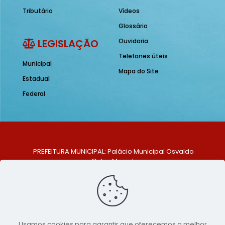
Tributário
Vídeos
Glossário
LEGISLAÇÃO
Ouvidoria
Telefones úteis
Municipal
Mapa do Site
Estadual
Federal
PREFEITURA MUNICIPAL: Palácio Municipal Osvaldo
Celso Maciel
ENDEREÇO: Praça Historiador Adalberto Paiva, nº 1,
Centro, São Bento do Una - PE. CEP: 553370-128
TELEFONE: (81) 99548-1569
E-MAIL: ouvidoria@saobentodouna.pe.gov.br
Siga-nos nas redes sociais:
Usamos cookies para garantir que oferecemos a melhor