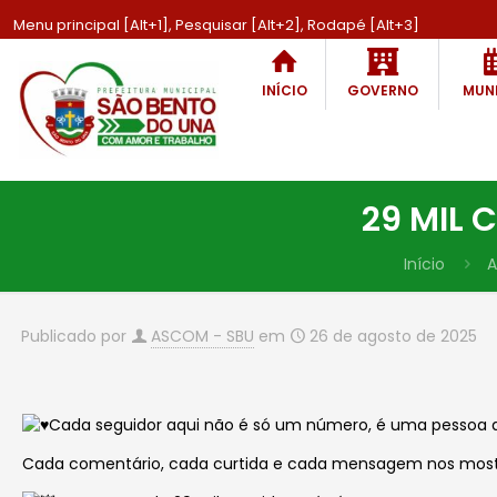
Menu principal [Alt+1], Pesquisar [Alt+2], Rodapé [Alt+3]
INÍCIO
GOVERNO
MUNI
29 MIL
Início
A
Publicado por
ASCOM - SBU
em
26 de agosto de 2025
Cada seguidor aqui não é só um número, é uma pessoa q
Cada comentário, cada curtida e cada mensagem nos most