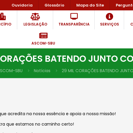
Ouvidoria
Glossário
Mapa do Site
Pergunt
CÍPIO
LEGISLAÇÃO
TRANSPARÊNCIA
SERVIÇOS
C
ASCOM-SBU
 CORAÇÕES BATENDO JUNTO C
SCOM-SBU
Notícias
29 MIL CORAÇÕES BATENDO JUNT
ue acredita na nossa essência e apoia a nossa missão!
ra que estamos no caminho certo!