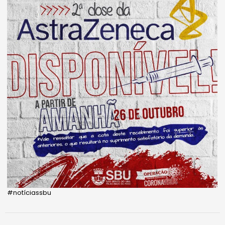
#notíciassbu