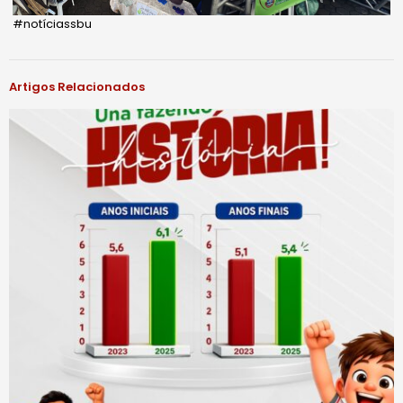
#notíciassbu
Artigos Relacionados