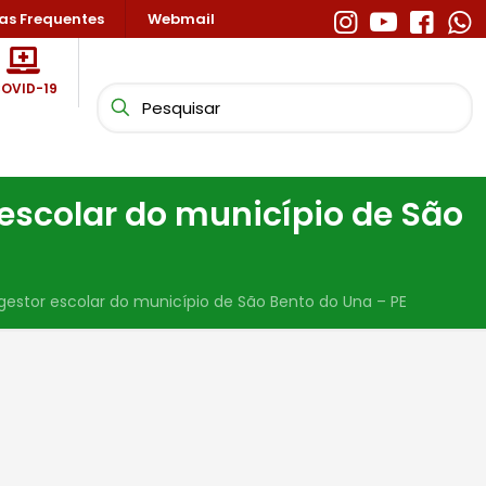
as Frequentes
Webmail
OVID-19
r escolar do município de São
a gestor escolar do município de São Bento do Una – PE