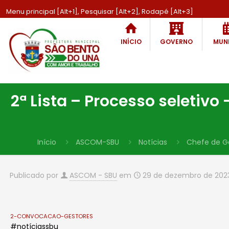
Menu principal [Alt+1], Pesquisar [Alt+2], Rodapé [Alt+3]
INÍCIO
GOVERNO
MUNI
2ª Lista – Processo seletivo
Início
ASCOM-SBU
Notícias
Chefe de G
Publicado por
ASCOM - SBU
em
29 de dezembro de 202
2-CONVOCACAO-GESTORES
#notíciassbu