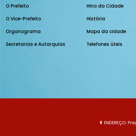
O Prefeito
Hino da Cidade
O Vice-Prefeito
História
Organograma
Mapa da cidade
Secretarias e Autarquias
Telefones úteis
ENDEREÇO: Praça