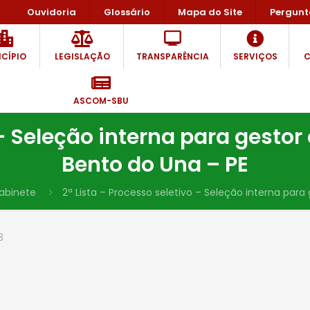
Ouvidoria
Glossário
Mapa do Site
Pergunt
CÍPIO
LEGISLAÇÃO
TRANSPARÊNCIA
SERVIÇOS
C
ASCOM-SBU
 – Seleção interna para gesto
Bento do Una – PE
abinete
2ª Lista – Processo seletivo – Seleção interna par
3