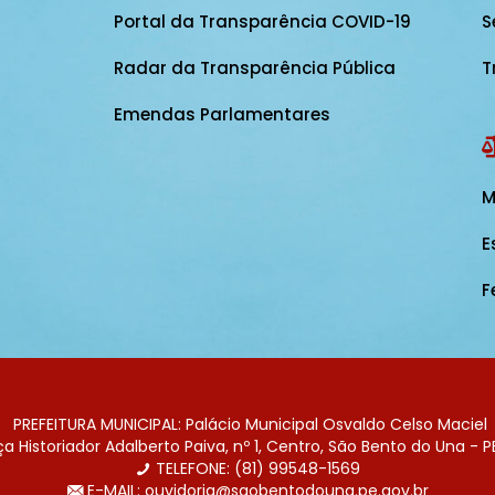
Portal da Transparência COVID-19
S
Radar da Transparência Pública
T
Emendas Parlamentares
M
E
F
PREFEITURA MUNICIPAL: Palácio Municipal Osvaldo Celso Maciel
 Historiador Adalberto Paiva, nº 1, Centro, São Bento do Una - P
TELEFONE: (81) 99548-1569
E-MAIL: ouvidoria@saobentodouna.pe.gov.br