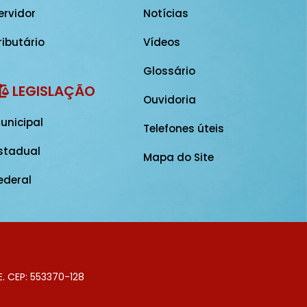
ervidor
Notícias
ributário
Vídeos
Glossário
LEGISLAÇÃO
Ouvidoria
unicipal
Telefones úteis
stadual
Mapa do Site
ederal
E. CEP: 553370-128