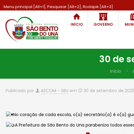
Menu principal [Alt+1], Pesquisar [Alt+2], Rodapé [Alt+3]
INÍCIO
GOVERNO
MUNI
30 de s
Início
Publicado por
ASCOM - SBU
em
30 de setembro de 202
No coração de cada escola, o(a) secretário(a) é o(a) g
A Prefeitura de São Bento do Una parabeniza todos esse