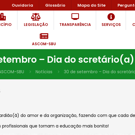
Ouvidoria
Glossário
Mapa do Site
Pergunt
CÍPIO
LEGISLAÇÃO
TRANSPARÊNCIA
SERVIÇOS
C
ASCOM-SBU
etembro – Dia do scretário(a)
ASCOM-SBU
Notícias
30 de setembro – Dia do scretári
5
uardião(ã) do amor e da organização, fazendo com que cada d
s profissionais que tornam a educação mais bonita!