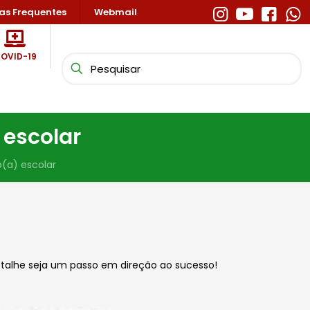
as Frequentes
Webmail
OVID-19
 escolar
o(a) escolar
etalhe seja um passo em direção ao sucesso!