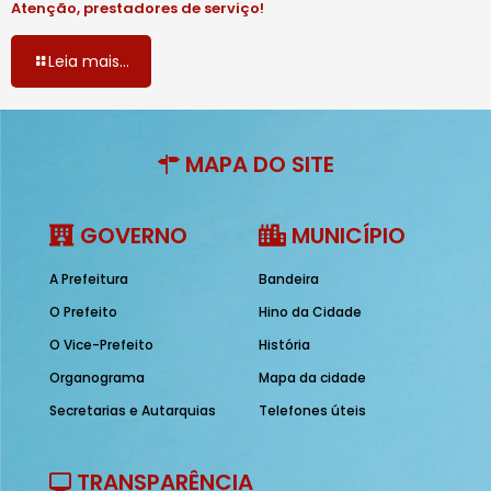
Atenção, prestadores de serviço!
Leia mais...
MAPA DO SITE
GOVERNO
MUNICÍPIO
A Prefeitura
Bandeira
O Prefeito
Hino da Cidade
O Vice-Prefeito
História
Organograma
Mapa da cidade
Secretarias e Autarquias
Telefones úteis
TRANSPARÊNCIA