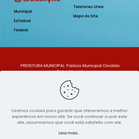
Telefones úteis
Municipal
Mapa do Site
Estadual
Federal
PREFEITURA MUNICIPAL: Palácio Municipal Osvaldo
Celso Maciel
ENDEREÇO: Praça Historiador Adalberto Paiva, nº 1,
Centro, São Bento do Una - PE. CEP: 553370-128
TELEFONE: (81) 99548-1569
E-MAIL: ouvidoria@saobentodouna.pe.gov.br
Siga-nos nas redes sociais:
Usamos cookies para garantir que oferecemos a melhor
experiência em nosso site. Se você continuar a usar este
Copyright 2021-2026 - Assessoria de Comunicação da
site, assumiremos que você está satisfeito com ele.
Prefeitura de São Bento do Una - PE
Leia mais...
Página desenvolvida pela agência de