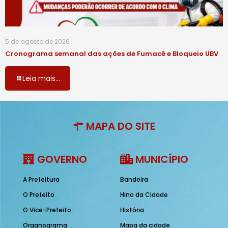
5 de agosto de 2026
Cronograma semanal das ações de Fumacê e Bloqueio UBV
Leia mais...
MAPA DO SITE
GOVERNO
MUNICÍPIO
A Prefeitura
Bandeira
O Prefeito
Hino da Cidade
O Vice-Prefeito
História
Organograma
Mapa da cidade