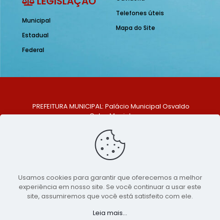
LEGISLAÇÃO
Telefones úteis
Municipal
Mapa do Site
Estadual
Federal
PREFEITURA MUNICIPAL: Palácio Municipal Osvaldo
Celso Maciel
ENDEREÇO: Praça Historiador Adalberto Paiva, nº 1,
Centro, São Bento do Una - PE. CEP: 553370-128
TELEFONE: (81) 99548-1569
E-MAIL: ouvidoria@saobentodouna.pe.gov.br
Siga-nos nas redes sociais:
Usamos cookies para garantir que oferecemos a melhor
experiência em nosso site. Se você continuar a usar este
Copyright 2021-2026 - Assessoria de Comunicação da
site, assumiremos que você está satisfeito com ele.
Prefeitura de São Bento do Una - PE
Leia mais...
Página desenvolvida pela agência de