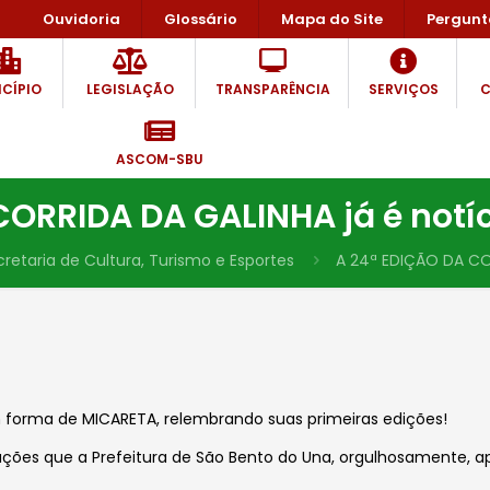
Ouvidoria
Glossário
Mapa do Site
Pergunt
CÍPIO
LEGISLAÇÃO
TRANSPARÊNCIA
SERVIÇOS
C
ASCOM-SBU
CORRIDA DA GALINHA já é notíc
retaria de Cultura, Turismo e Esportes
A 24ª EDIÇÃO DA COR
m forma de MICARETA, relembrando suas primeiras edições!
ações que a Prefeitura de São Bento do Una, orgulhosamente, a