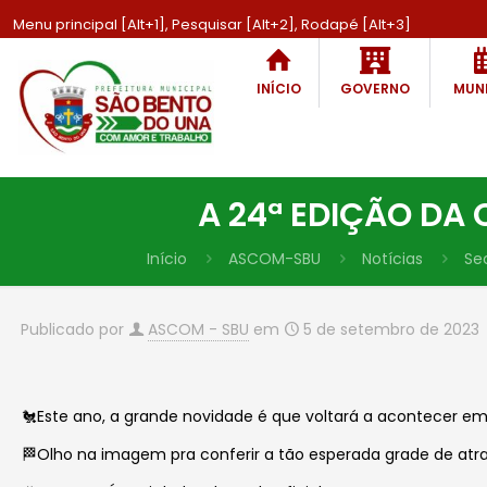
Menu principal [Alt+1], Pesquisar [Alt+2], Rodapé [Alt+3]
INÍCIO
GOVERNO
MUNI
A 24ª EDIÇÃO DA 
Início
ASCOM-SBU
Notícias
Sec
Publicado por
ASCOM - SBU
em
5 de setembro de 2023
🐔Este ano, a grande novidade é que voltará a acontecer e
🏁Olho na imagem pra conferir a tão esperada grade de atr