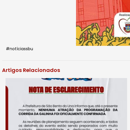
#notíciassbu
Artigos Relacionados