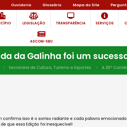
Ouvidoria
Glossário
Mapa do Site
Pergunt
CÍPIO
LEGISLAÇÃO
TRANSPARÊNCIA
SERVIÇOS
C
ASCOM-SBU
ida da Galinha foi um sucess
Secretaria de Cultura, Turismo e Esportes
A 26ª Corrid
 confirma isso é o sorriso radiante e cada palavra emocionada d
 de que essa Edição foi inesquecível!