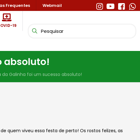
as Frequentes
Webmail
OVID-19
o absoluto!
a da Galinha foi um sucesso absoluto!
e quem viveu essa festa de perto! Os rostos felizes, as