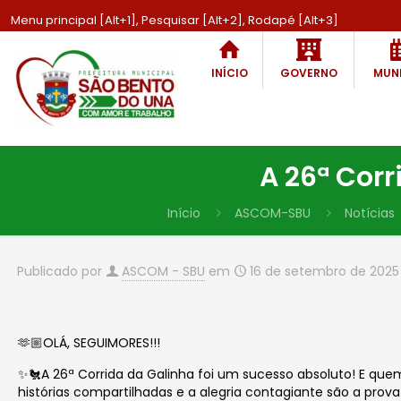
Menu principal [Alt+1], Pesquisar [Alt+2], Rodapé [Alt+3]
INÍCIO
GOVERNO
MUNI
A 26ª Corr
Início
ASCOM-SBU
Notícias
Publicado por
ASCOM - SBU
em
16 de setembro de 2025
🫶🏼OLÁ, SEGUIMORES!!!
✨🐔A 26ª Corrida da Galinha foi um sucesso absoluto! E quem
histórias compartilhadas e a alegria contagiante são a prova