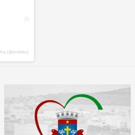
Una (@prefsbu)