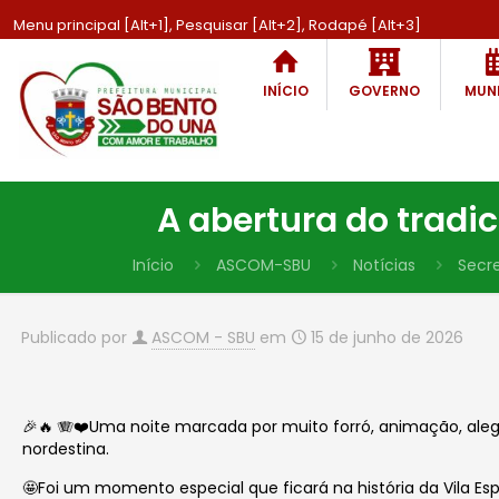
Menu principal [Alt+1], Pesquisar [Alt+2], Rodapé [Alt+3]
INÍCIO
GOVERNO
MUNI
A abertura do tradi
Início
ASCOM-SBU
Notícias
Secre
Publicado por
ASCOM - SBU
em
15 de junho de 2026
🎉🔥 🪗❤️Uma noite marcada por muito forró, animação, alegr
nordestina.
🤩Foi um momento especial que ficará na história da Vila Es