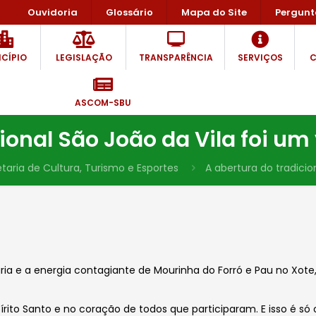
Ouvidoria
Glossário
Mapa do Site
Pergunt
CÍPIO
LEGISLAÇÃO
TRANSPARÊNCIA
SERVIÇOS
C
ASCOM-SBU
cional São João da Vila foi um
taria de Cultura, Turismo e Esportes
A abertura do tradicio
ia e a energia contagiante de Mourinha do Forró e Pau no Xote, 
pírito Santo e no coração de todos que participaram. E isso é s