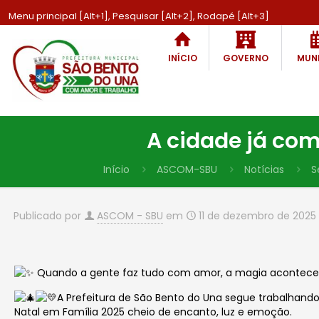
Menu principal [Alt+1], Pesquisar [Alt+2], Rodapé [Alt+3]
INÍCIO
GOVERNO
MUNI
A cidade já com
Início
ASCOM-SBU
Notícias
S
Publicado por
ASCOM - SBU
em
11 de dezembro de 2025
Quando a gente faz tudo com amor, a magia acontec
A Prefeitura de São Bento do Una segue trabalhando
Natal em Família 2025 cheio de encanto, luz e emoção.