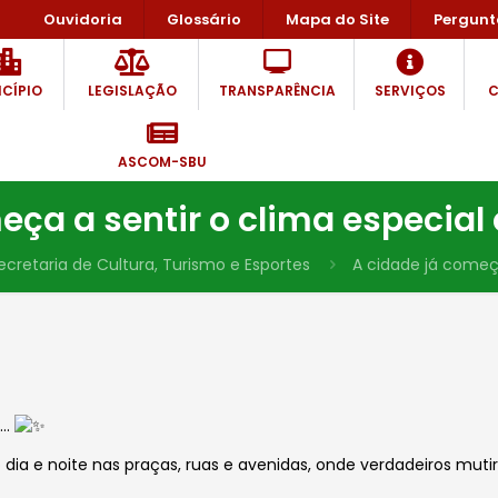
Ouvidoria
Glossário
Mapa do Site
Pergunt
CÍPIO
LEGISLAÇÃO
TRANSPARÊNCIA
SERVIÇOS
C
ASCOM-SBU
eça a sentir o clima especial
ecretaria de Cultura, Turismo e Esportes
A cidade já começa
e…
 dia e noite nas praças, ruas e avenidas, onde verdadeiros mu