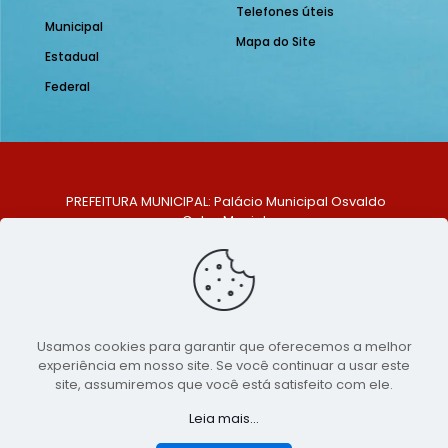
Telefones úteis
Municipal
Mapa do Site
Estadual
Federal
PREFEITURA MUNICIPAL: Palácio Municipal Osvaldo
Celso Maciel
ENDEREÇO: Praça Historiador Adalberto Paiva, nº 1,
Centro, São Bento do Una - PE. CEP: 553370-128
TELEFONE: (81) 99548-1569
E-MAIL: ouvidoria@saobentodouna.pe.gov.br
Siga-nos nas redes sociais:
Usamos cookies para garantir que oferecemos a melhor
experiência em nosso site. Se você continuar a usar este
Copyright 2021-2026 - Assessoria de Comunicação da
site, assumiremos que você está satisfeito com ele.
Prefeitura de São Bento do Una - PE
Leia mais...
Página desenvolvida pela agência de