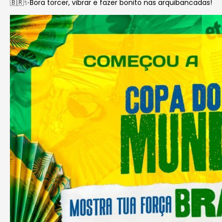
🇧🇷✨Bora torcer, vibrar e fazer bonito nas arquibancadas!