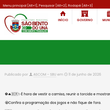
Menu principal [Alt+1], Pesquisar [Alt+2], Rodapé [Alt+3]
INÍCIO
GOVERNO
MUNI
Publicado por
ASCOM - SBU
em
11 de junho de 2026
⚽️🔥🇧🇷✨É hora de vestir a camisa, reunir a torcida e mos
🤩Confira a programação dos jogos e não fique de fora.