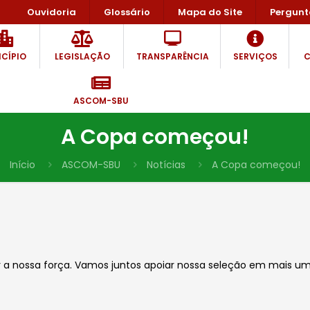
Ouvidoria
Glossário
Mapa do Site
Pergunt
CÍPIO
LEGISLAÇÃO
TRANSPARÊNCIA
SERVIÇOS
C
ASCOM-SBU
A Copa começou!
Início
ASCOM-SBU
Notícias
A Copa começou!
trar a nossa força. Vamos juntos apoiar nossa seleção em mais