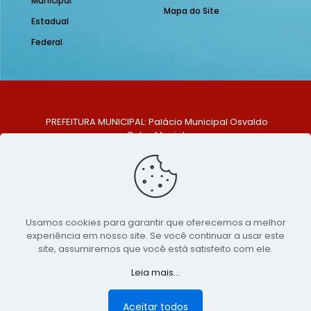
Municipal
Mapa do Site
Estadual
Federal
PREFEITURA MUNICIPAL: Palácio Municipal Osvaldo
Celso Maciel
ENDEREÇO: Praça Historiador Adalberto Paiva, nº 1,
Centro, São Bento do Una - PE. CEP: 553370-128
TELEFONE: (81) 99548-1569
E-MAIL: ouvidoria@saobentodouna.pe.gov.br
Siga-nos nas redes sociais:
Usamos cookies para garantir que oferecemos a melhor
experiência em nosso site. Se você continuar a usar este
Copyright 2021-2026 - Assessoria de Comunicação da
site, assumiremos que você está satisfeito com ele.
Prefeitura de São Bento do Una - PE
Leia mais...
Página desenvolvida pela agência de
publicidade
LumusWeb - Agência Digital
Aceitar todos