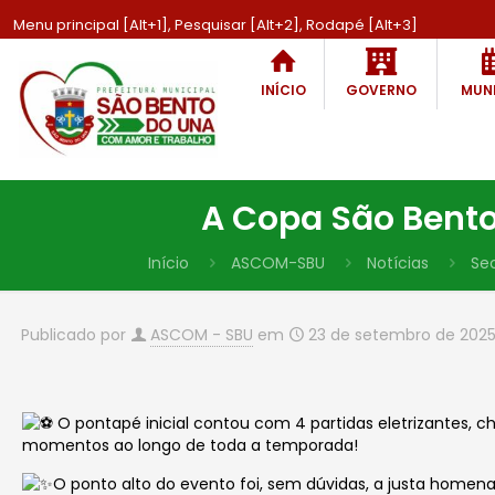
Menu principal [Alt+1], Pesquisar [Alt+2], Rodapé [Alt+3]
INÍCIO
GOVERNO
MUNI
A Copa São Bento 
Início
ASCOM-SBU
Notícias
Sec
Publicado por
ASCOM - SBU
em
23 de setembro de 202
O pontapé inicial contou com 4 partidas eletrizantes
momentos ao longo de toda a temporada!
O ponto alto do evento foi, sem dúvidas, a justa homena