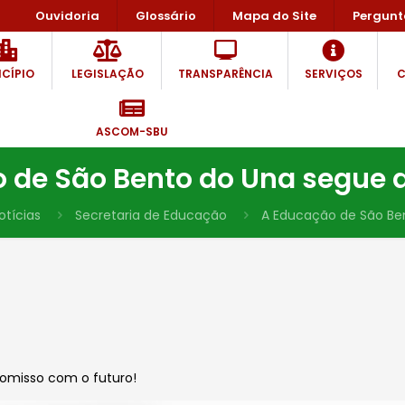
Ouvidoria
Glossário
Mapa do Site
Pergunt
CÍPIO
LEGISLAÇÃO
TRANSPARÊNCIA
SERVIÇOS
C
ASCOM-SBU
 de São Bento do Una segue
otícias
Secretaria de Educação
A Educação de São Be
omisso com o futuro!