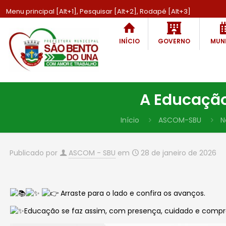
Menu principal [Alt+1], Pesquisar [Alt+2], Rodapé [Alt+3]
INÍCIO
GOVERNO
MUNI
A Educação
Início
ASCOM-SBU
N
Publicado por
ASCOM - SBU
em
28 de janeiro de 2026
Arraste para o lado e confira os avanços.
Educação se faz assim, com presença, cuidado e compr