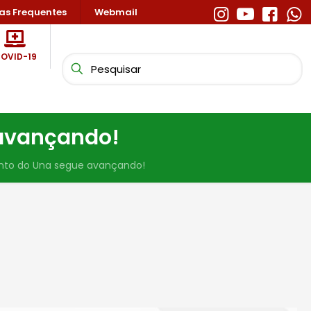
as Frequentes
Webmail
OVID-19
 avançando!
nto do Una segue avançando!