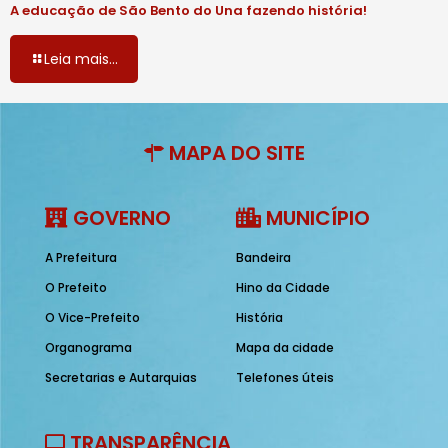
A educação de São Bento do Una fazendo história!
Leia mais...
MAPA DO SITE
GOVERNO
MUNICÍPIO
A Prefeitura
Bandeira
O Prefeito
Hino da Cidade
O Vice-Prefeito
História
Organograma
Mapa da cidade
Secretarias e Autarquias
Telefones úteis
TRANSPARÊNCIA