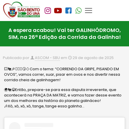
A espera acabou! Vai ter GALINHÓDROMO,
SIM, na 26ª Edição da Corrida da Galinha!
Publicado por
ASCOM - SBU
em
29 de agosto de 2025
💥🐔🎉🏃🏻‍♀️🤧🥚Com o tema: “CORRENDO DA GRIPE, PISANDO EM
OVOS”, vamos correr, suar, pisar em ovos e nos divertir nessa
corrida cheia de galinhagem!
🌍🐔😂Então, prepare-se para essa disputa irreverente, que
acontecerá na PRAÇA DA MATRIZ, e vamos fazer desse evento
um dos melhores da história do planeta galináceo!
🎶Xô, xô, xô, xô, tange, tange essa galinha…