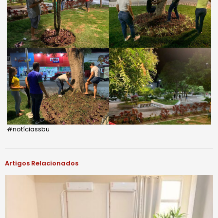
#notíciassbu
Artigos Relacionados