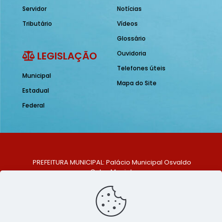
Servidor
Notícias
Tributário
Vídeos
Glossário
LEGISLAÇÃO
Ouvidoria
Telefones úteis
Municipal
Mapa do Site
Estadual
Federal
PREFEITURA MUNICIPAL: Palácio Municipal Osvaldo
Celso Maciel
ENDEREÇO: Praça Historiador Adalberto Paiva, nº 1,
Centro, São Bento do Una - PE. CEP: 553370-128
TELEFONE: (81) 99548-1569
E-MAIL: ouvidoria@saobentodouna.pe.gov.br