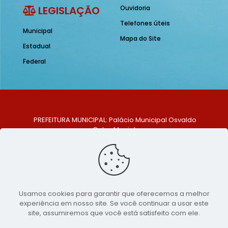
LEGISLAÇÃO
Ouvidoria
Telefones úteis
Municipal
Mapa do Site
Estadual
Federal
PREFEITURA MUNICIPAL: Palácio Municipal Osvaldo
Celso Maciel
ENDEREÇO: Praça Historiador Adalberto Paiva, nº 1,
Centro, São Bento do Una - PE. CEP: 553370-128
TELEFONE: (81) 99548-1569
E-MAIL: ouvidoria@saobentodouna.pe.gov.br
Siga-nos nas redes sociais:
Usamos cookies para garantir que oferecemos a melhor
experiência em nosso site. Se você continuar a usar este
Copyright 2021-2026 - Assessoria de Comunicação da
site, assumiremos que você está satisfeito com ele.
Prefeitura de São Bento do Una - PE