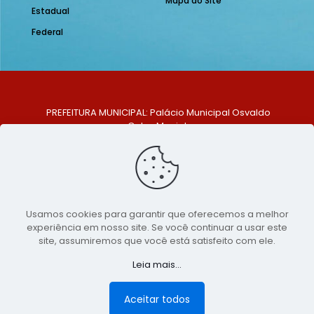
Mapa do Site
Estadual
Federal
PREFEITURA MUNICIPAL: Palácio Municipal Osvaldo
Celso Maciel
ENDEREÇO: Praça Historiador Adalberto Paiva, nº 1,
Centro, São Bento do Una - PE. CEP: 553370-128
TELEFONE: (81) 99548-1569
E-MAIL: ouvidoria@saobentodouna.pe.gov.br
Siga-nos nas redes sociais:
Usamos cookies para garantir que oferecemos a melhor
experiência em nosso site. Se você continuar a usar este
Copyright 2021-2026 - Assessoria de Comunicação da
site, assumiremos que você está satisfeito com ele.
Prefeitura de São Bento do Una - PE
Leia mais...
Página desenvolvida pela agência de
publicidade
LumusWeb - Agência Digital
Aceitar todos