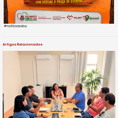
#notíciassbu
Artigos Relacionados