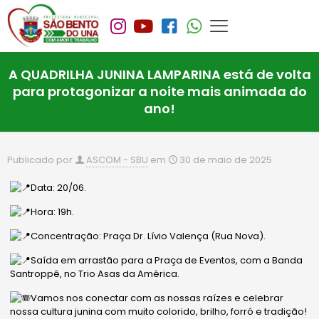
A QUADRILHA JUNINA LAMPARINA está de volta
para protagonizar a noite mais animada do
ano!
Publicado por
ASCOM - SBU
em
30 de maio de 2025
Data: 20/06.
Hora: 19h.
Concentração: Praça Dr. Lívio Valença (Rua Nova).
Saída em arrastão para a Praça de Eventos, com a Banda
Santroppê, no Trio Asas da América.
Vamos nos conectar com as nossas raízes e celebrar
nossa cultura junina com muito colorido, brilho, forró e tradição!