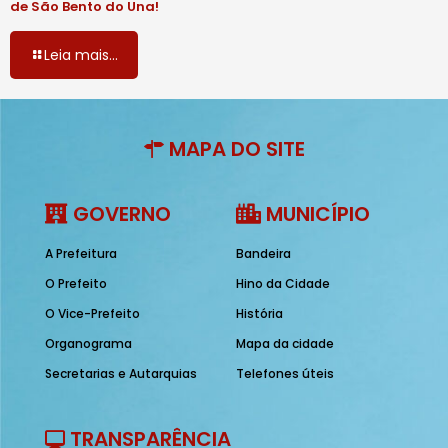
de São Bento do Una!
Leia mais...
MAPA DO SITE
GOVERNO
MUNICÍPIO
A Prefeitura
Bandeira
O Prefeito
Hino da Cidade
O Vice-Prefeito
História
Organograma
Mapa da cidade
Secretarias e Autarquias
Telefones úteis
TRANSPARÊNCIA