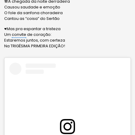
🪗A chegada da noite derradeira
Causou saudade e emoção
O fole da sanfona choradeira
Cantou as “coisa” do Sertão
♥️Mas pra espantar a tristeza
Um
convite
de coração:
Estaremos juntos, com certeza
Na TRIGÉSIMA PRIMEIRA EDIÇÃO!