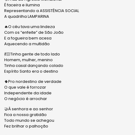
É faceira e ilumina
Representando a ASSISTÊNCIA SOCIAL
A quadrilha LAMPARINA
🔥O céu tava uma lindeza
Com os “enfeite” de São João
E a fogueira bem acesa
Aquecendo a multidão
💃🏻Tinha gente de todo lado
Homem, mulher, menino
Tinha casal dançando colado
Espírito Santo era o destino
🌵Pro nordestino de verdade
O que vale é forrozar
Independente da idade
O negócio é arrochar
🤝À senhora e ao senhor
Fica a nossa gratidão
Todo mundo se achegou
Fez brilhar o palhoção