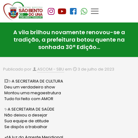
A vila brilhou novamente renovou-se a
tradição, a prefeitura botou quente na
sonhada 30ª Edição…
Publicado por
ASCOM - SBU
em
3 de julho de 2023
💥✨A SECRETARIA DE CULTURA
Deu um verdadeiro show
Montou uma megaestrutura
Tudo foi feito com AMOR
✨A SECRETARIA DE SAÚDE
Não deixou a desejar
Sua equipe de atitude
Se dispôs a trabalhar
🪔A luz do Agreste Meridional