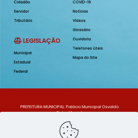
Cidadão
COVID-19
Servidor
Notícias
Tributário
Vídeos
Glossário
LEGISLAÇÃO
Ouvidoria
Telefones úteis
Municipal
Mapa do Site
Estadual
Federal
PREFEITURA MUNICIPAL: Palácio Municipal Osvaldo
Celso Maciel
ENDEREÇO: Praça Historiador Adalberto Paiva, nº 1,
Centro, São Bento do Una - PE. CEP: 553370-128
TELEFONE: (81) 99548-1569
E-MAIL: ouvidoria@saobentodouna.pe.gov.br