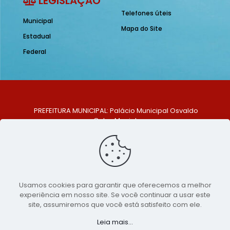
LEGISLAÇÃO
Telefones úteis
Municipal
Mapa do Site
Estadual
Federal
PREFEITURA MUNICIPAL: Palácio Municipal Osvaldo
Celso Maciel
ENDEREÇO: Praça Historiador Adalberto Paiva, nº 1,
Centro, São Bento do Una - PE. CEP: 553370-128
TELEFONE: (81) 99548-1569
E-MAIL: ouvidoria@saobentodouna.pe.gov.br
Siga-nos nas redes sociais:
Usamos cookies para garantir que oferecemos a melhor
experiência em nosso site. Se você continuar a usar este
Copyright 2021-2026 - Assessoria de Comunicação da
site, assumiremos que você está satisfeito com ele.
Prefeitura de São Bento do Una - PE
Leia mais...
Página desenvolvida pela agência de