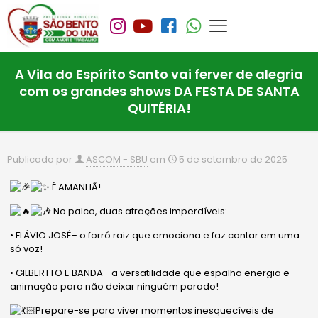
A Vila do Espírito Santo vai ferver de alegria
com os grandes shows DA FESTA DE SANTA
QUITÉRIA!
Publicado por
ASCOM - SBU
em
5 de setembro de 2025
É AMANHÃ!
No palco, duas atrações imperdíveis:
• FLÁVIO JOSÉ– o forró raiz que emociona e faz cantar em uma
só voz!
• GILBERTTO E BANDA– a versatilidade que espalha energia e
animação para não deixar ninguém parado!
Prepare-se para viver momentos inesquecíveis de