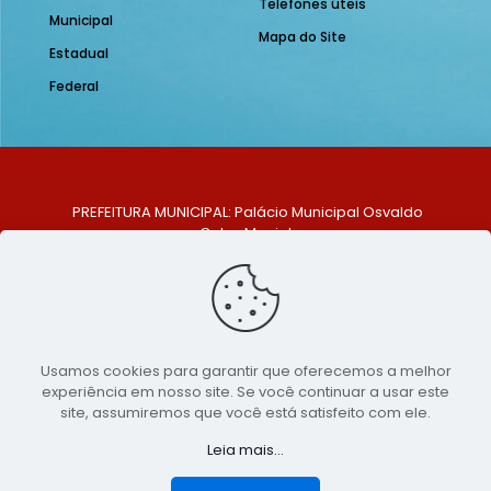
Telefones úteis
Municipal
Mapa do Site
Estadual
Federal
PREFEITURA MUNICIPAL: Palácio Municipal Osvaldo
Celso Maciel
ENDEREÇO: Praça Historiador Adalberto Paiva, nº 1,
Centro, São Bento do Una - PE. CEP: 553370-128
TELEFONE: (81) 99548-1569
E-MAIL: ouvidoria@saobentodouna.pe.gov.br
Siga-nos nas redes sociais:
Usamos cookies para garantir que oferecemos a melhor
experiência em nosso site. Se você continuar a usar este
Copyright 2021-2026 - Assessoria de Comunicação da
site, assumiremos que você está satisfeito com ele.
Prefeitura de São Bento do Una - PE
Leia mais...
Página desenvolvida pela agência de
publicidade
LumusWeb - Agência Digital