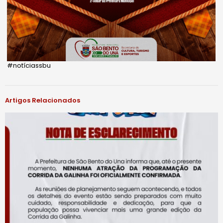
#notíciassbu
Artigos Relacionados