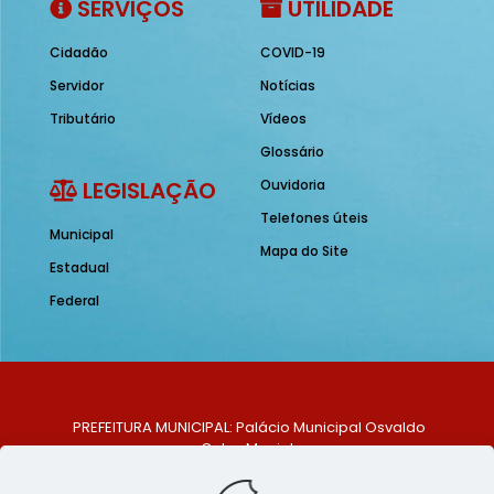
SERVIÇOS
UTILIDADE
Cidadão
COVID-19
Servidor
Notícias
Tributário
Vídeos
Glossário
LEGISLAÇÃO
Ouvidoria
Telefones úteis
Municipal
Mapa do Site
Estadual
Federal
PREFEITURA MUNICIPAL: Palácio Municipal Osvaldo
Celso Maciel
ENDEREÇO: Praça Historiador Adalberto Paiva, nº 1,
Centro, São Bento do Una - PE. CEP: 553370-128