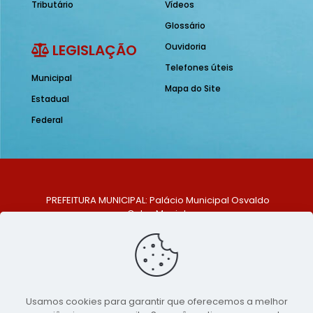
Tributário
Vídeos
Glossário
LEGISLAÇÃO
Ouvidoria
Telefones úteis
Municipal
Mapa do Site
Estadual
Federal
PREFEITURA MUNICIPAL: Palácio Municipal Osvaldo
Celso Maciel
ENDEREÇO: Praça Historiador Adalberto Paiva, nº 1,
Centro, São Bento do Una - PE. CEP: 553370-128
TELEFONE: (81) 99548-1569
E-MAIL: ouvidoria@saobentodouna.pe.gov.br
Siga-nos nas redes sociais:
Usamos cookies para garantir que oferecemos a melhor