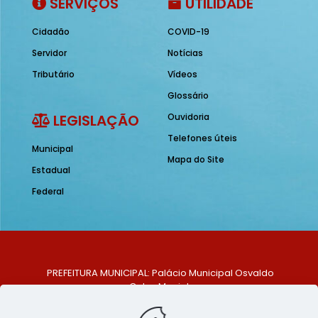
SERVIÇOS
UTILIDADE
Cidadão
COVID-19
Servidor
Notícias
Tributário
Vídeos
Glossário
LEGISLAÇÃO
Ouvidoria
Telefones úteis
Municipal
Mapa do Site
Estadual
Federal
PREFEITURA MUNICIPAL: Palácio Municipal Osvaldo
Celso Maciel
ENDEREÇO: Praça Historiador Adalberto Paiva, nº 1,
Centro, São Bento do Una - PE. CEP: 553370-128