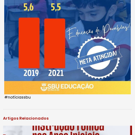
#notíciassbu
Artigos Relacionados