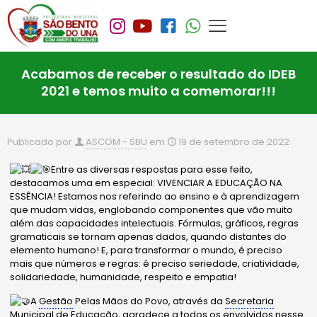
Acabamos de receber o resultado do IDEB
2021 e temos muito a comemorar!!!
Publicado por
ASCOM - SBU
em
19 de setembro de 2022
Entre as diversas respostas para esse feito,
destacamos uma em especial: VIVENCIAR A EDUCAÇÃO NA
ESSÊNCIA! Estamos nos referindo ao ensino e à aprendizagem
que mudam vidas, englobando componentes que vão muito
além das capacidades intelectuais. Fórmulas, gráficos, regras
gramaticais se tornam apenas dados, quando distantes do
elemento humano! E, para transformar o mundo, é preciso
mais que números e regras: é preciso seriedade, criatividade,
solidariedade, humanidade, respeito e empatia!
A
Gestão
Pelas Mãos do Povo, através da
Secretaria
Municipal
de Educação, agradece a todos os envolvidos nesse