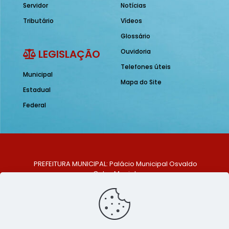
Servidor
Notícias
Tributário
Vídeos
Glossário
LEGISLAÇÃO
Ouvidoria
Telefones úteis
Municipal
Mapa do Site
Estadual
Federal
PREFEITURA MUNICIPAL: Palácio Municipal Osvaldo
Celso Maciel
ENDEREÇO: Praça Historiador Adalberto Paiva, nº 1,
Centro, São Bento do Una - PE. CEP: 553370-128
TELEFONE: (81) 99548-1569
E-MAIL: ouvidoria@saobentodouna.pe.gov.br