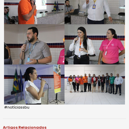
#notíciassbu
Artigos Relacionados