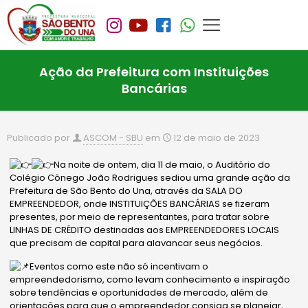
Ação da Prefeitura com Instituições
Bancárias
Publicado por
ASCOM - SBU
em
12 de maio de 2023
Na noite de ontem, dia 11 de maio, o Auditório do
Colégio Cônego João Rodrigues sediou uma grande ação da
Prefeitura de São Bento do Una, através da SALA DO
EMPREENDEDOR, onde INSTITUIÇÕES BANCÁRIAS se fizeram
presentes, por meio de representantes, para tratar sobre
LINHAS DE CRÉDITO destinadas aos EMPREENDEDORES LOCAIS
que precisam de capital para alavancar seus negócios.
Eventos como este não só incentivam o
empreendedorismo, como levam conhecimento e inspiração
sobre
tendências e oportunidades de mercado, além de
orientações para que o empreendedor consiga se planejar,