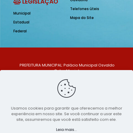
LEGISLAÇÃO
Telefones úteis
Municipal
Mapa do Site
Estadual
Federal
PREFEITURA MUNICIPAL: Palácio Municipal Osvaldo
Celso Maciel
ENDEREÇO: Praça Historiador Adalberto Paiva, nº 1,
Centro, São Bento do Una - PE. CEP: 553370-128
TELEFONE: (81) 99548-1569
E-MAIL: ouvidoria@saobentodouna.pe.gov.br
Siga-nos nas redes sociais:
Usamos cookies para garantir que oferecemos a melhor
experiência em nosso site. Se você continuar a usar este
Copyright 2021-2026 - Assessoria de Comunicação da
site, assumiremos que você está satisfeito com ele.
Prefeitura de São Bento do Una - PE
Leia mais...
Página desenvolvida pela agência de