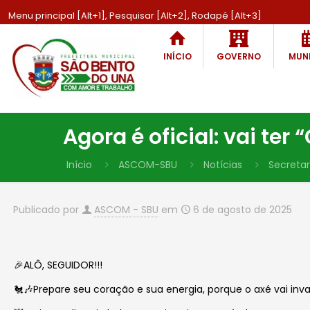
Menu principal [Alt+1], Pesquisar [Alt+2], Rodapé [Alt+3]
INÍCIO
GOVERNO
MUNI
Agora é oficial: vai te
Início
ASCOM-SBU
Notícias
Secretar
Publicado por
ASCOM - SBU
em
6 de agosto de 2025
🎉ALÔ, SEGUIDOR!!!
🐔🎶Prepare seu coração e sua energia, porque o axé vai invad