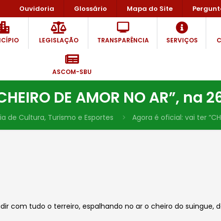
Ouvidoria
Glossário
Mapa do Site
Pergunt
CÍPIO
LEGISLAÇÃO
TRANSPARÊNCIA
SERVIÇOS
C
ASCOM-SBU
r “CHEIRO DE AMOR NO AR”, na
ia de Cultura, Turismo e Esportes
Agora é oficial: vai ter 
ir com tudo o terreiro, espalhando no ar o cheiro do suingue, da