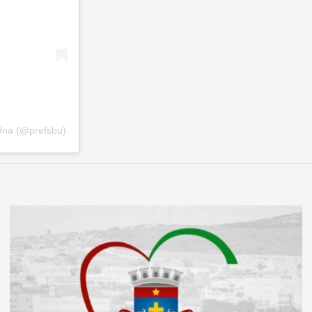
Una (@prefsbu)