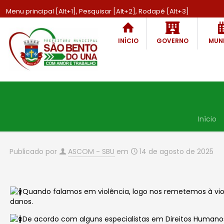
Menu principal [Alt+1], Pesquisar [Alt+2], Rodapé [Alt+3]
INÍCIO
GOVERNO
MUNI
Início
Publicado por
ASCOM - SBU
em
14 de agosto de 2025
Quando falamos em violência, logo nos remetemos à violên
danos.
De acordo com alguns especialistas em Direitos Humanos,