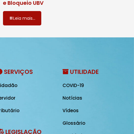
e Bloqueio UBV
Leia mais...
SERVIÇOS
UTILIDADE
idadão
COVID-19
ervidor
Notícias
ributário
Vídeos
Glossário
LEGISLAÇÃO