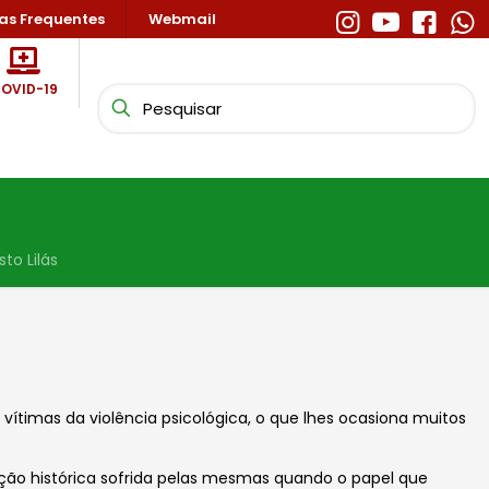
as Frequentes
Webmail
OVID-19
to Lilás
ítimas da violência psicológica, o que lhes o
casiona muitos
ação histórica sofrida pelas mesmas quando o papel que