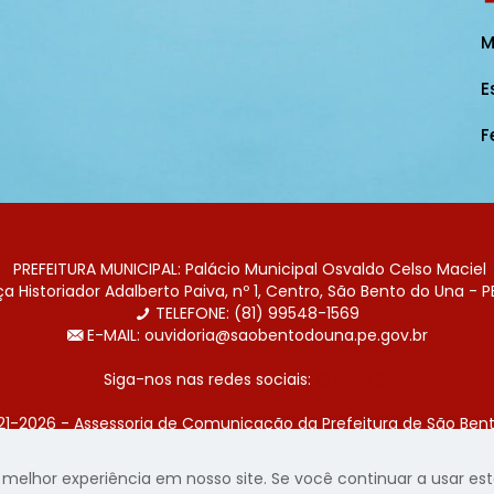
M
E
F
PREFEITURA MUNICIPAL: Palácio Municipal Osvaldo Celso Maciel
 Historiador Adalberto Paiva, nº 1, Centro, São Bento do Una - P
TELEFONE: (81) 99548-1569
E-MAIL: ouvidoria@saobentodouna.pe.gov.br
Siga-nos nas redes sociais:
21-2026 - Assessoria de Comunicação da Prefeitura de São Bent
 desenvolvida pela agência de publicidade
LumusWeb - Agência 
elhor experiência em nosso site. Se você continuar a usar este