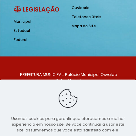
LEGISLAÇÃO
Ouvidoria
Telefones úteis
Municipal
Mapa do Site
Estadual
Federal
PREFEITURA MUNICIPAL: Palácio Municipal Osvaldo
Celso Maciel
ENDEREÇO: Praça Historiador Adalberto Paiva, nº 1,
Centro, São Bento do Una - PE. CEP: 553370-128
TELEFONE: (81) 99548-1569
E-MAIL: ouvidoria@saobentodouna.pe.gov.br
Siga-nos nas redes sociais:
Usamos cookies para garantir que oferecemos a melhor
experiência em nosso site. Se você continuar a usar este
Copyright 2021-2026 - Assessoria de Comunicação da
site, assumiremos que você está satisfeito com ele.
Prefeitura de São Bento do Una - PE