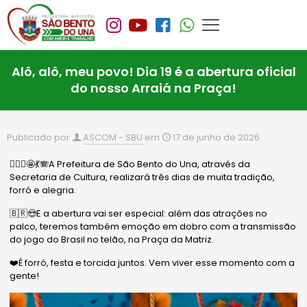
Alô, alô, meu povo! Dia 19 é a abertura oficial
do nosso Arraiá na Praça!
Publicado por
ASCOM - SBU
em
17 de junho de 2026
🙋🏻‍♂️🤩💃🪗A Prefeitura de São Bento do Una, através da
Secretaria de Cultura, realizará três dias de muita tradição,
forró e alegria.
🇧🇷😍E a abertura vai ser especial: além das atrações no
palco, teremos também emoção em dobro com a transmissão
do jogo do Brasil no telão, na Praça da Matriz.
❤️É forró, festa e torcida juntos. Vem viver esse momento com a
gente!