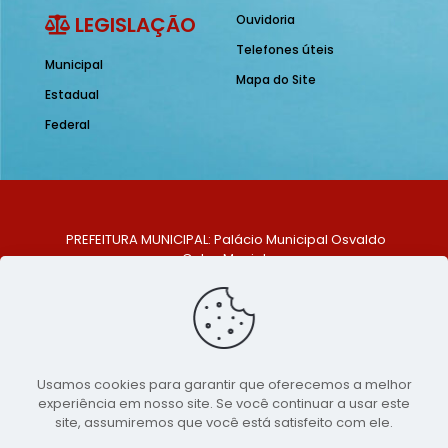
LEGISLAÇÃO
Ouvidoria
Telefones úteis
Municipal
Mapa do Site
Estadual
Federal
PREFEITURA MUNICIPAL: Palácio Municipal Osvaldo
Celso Maciel
ENDEREÇO: Praça Historiador Adalberto Paiva, nº 1,
Centro, São Bento do Una - PE. CEP: 553370-128
TELEFONE: (81) 99548-1569
E-MAIL: ouvidoria@saobentodouna.pe.gov.br
Siga-nos nas redes sociais:
Usamos cookies para garantir que oferecemos a melhor
experiência em nosso site. Se você continuar a usar este
Copyright 2021-2026 - Assessoria de Comunicação da
site, assumiremos que você está satisfeito com ele.
Prefeitura de São Bento do Una - PE