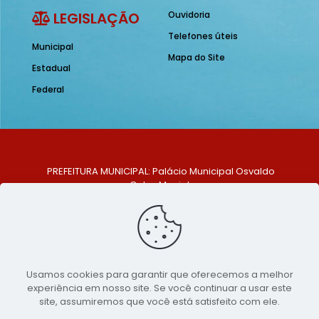
LEGISLAÇÃO
Ouvidoria
Telefones úteis
Municipal
Mapa do Site
Estadual
Federal
PREFEITURA MUNICIPAL: Palácio Municipal Osvaldo
Celso Maciel
ENDEREÇO: Praça Historiador Adalberto Paiva, nº 1,
Centro, São Bento do Una - PE. CEP: 553370-128
TELEFONE: (81) 99548-1569
E-MAIL: ouvidoria@saobentodouna.pe.gov.br
Siga-nos nas redes sociais:
Usamos cookies para garantir que oferecemos a melhor
experiência em nosso site. Se você continuar a usar este
Copyright 2021-2026 - Assessoria de Comunicação da
site, assumiremos que você está satisfeito com ele.
Prefeitura de São Bento do Una - PE