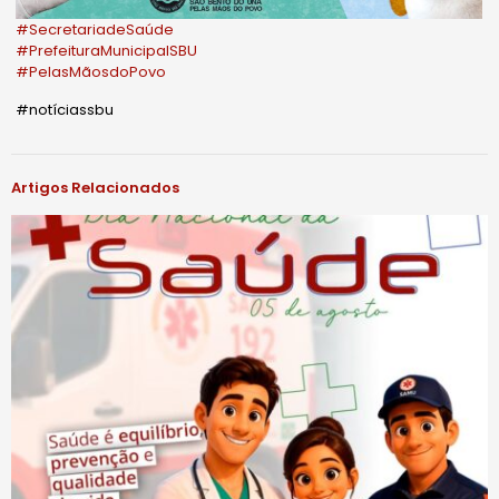
#SecretariadeSaúde
#PrefeituraMunicipalSBU
#PelasMãosdoPovo
#notíciassbu
Artigos Relacionados