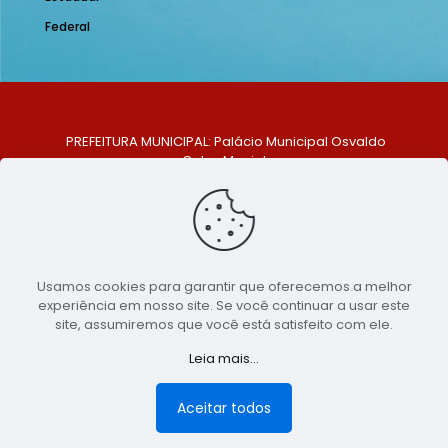
Federal
PREFEITURA MUNICIPAL: Palácio Municipal Osvaldo
Celso Maciel
ENDEREÇO: Praça Historiador Adalberto Paiva, nº 1,
Centro, São Bento do Una - PE. CEP: 553370-128
TELEFONE: (81) 99548-1569
E-MAIL: ouvidoria@saobentodouna.pe.gov.br
Siga-nos nas redes sociais:
Usamos cookies para garantir que oferecemos a melhor
experiência em nosso site. Se você continuar a usar este
Copyright 2021-2026 - Assessoria de Comunicação da
site, assumiremos que você está satisfeito com ele.
Prefeitura de São Bento do Una - PE
Leia mais...
Página desenvolvida pela agência de
publicidade
LumusWeb - Agência Digital
Aceitar todos