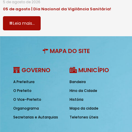
5 de agosto de 2026
05 de agosto | Dia Nacional da Vigilância Sanitária!
Leia mais...
MAPA DO SITE
GOVERNO
MUNICÍPIO
A Prefeitura
Bandeira
O Prefeito
Hino da Cidade
O Vice-Prefeito
História
Organograma
Mapa da cidade
Secretarias e Autarquias
Telefones úteis