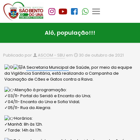
Alô, população!!!
Publicado por
ASCOM - SBU
em
30 de outubro de 2021
A
Secretaria Municipal
de Saúde, por meio da equipe
da Vigilância Sanitária, está realizando a Campanha de
Vacinação de Cães e Gatos contra a Raiva.
Atenção à programação:
✓03/11- Portal do Seridó e Encanto do Una;
✓04/11- Encanto do Una e Sofia Vidal;
✓05/11- Rua da Alegria.
Horários:
✓Manhã: 8h às 12h.
✓Tarde: 14h às 17h.