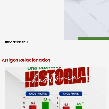
#notíciassbu
Artigos Relacionados