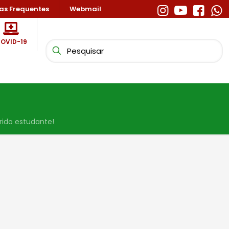
as Frequentes
Webmail
OVID-19
erido estudante!