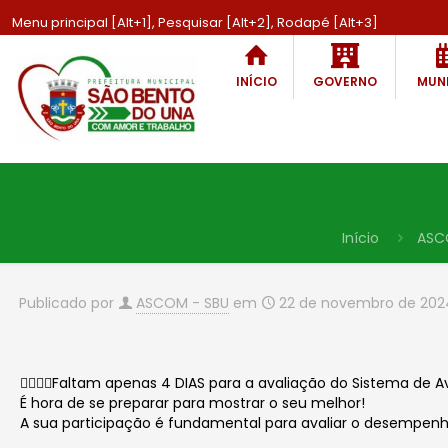
Menu principal [Alt+1], Pesquisar [Alt+2], Rodapé [Alt+3]
INÍCIO
GOVERNO
MUNI
Início
ASC
Publicado por
ASCOM - SBU
em
22 de novembro de 202
🙋🏻‍♀️⏰Faltam apenas 4 DIAS para a avaliação do Sistema de 
É hora de se preparar para mostrar o seu melhor!
A sua participação é fundamental para avaliar o desempenh