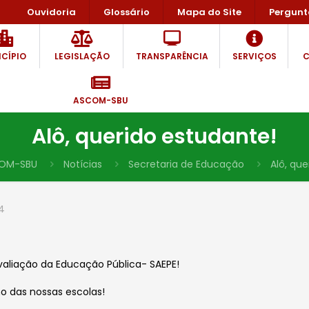
Ouvidoria
Glossário
Mapa do Site
Pergunt
CÍPIO
LEGISLAÇÃO
TRANSPARÊNCIA
SERVIÇOS
C
ASCOM-SBU
Alô, querido estudante!
OM-SBU
Notícias
Secretaria de Educação
Alô, qu
4
Avaliação da Educação Pública- SAEPE!
o das nossas escolas!