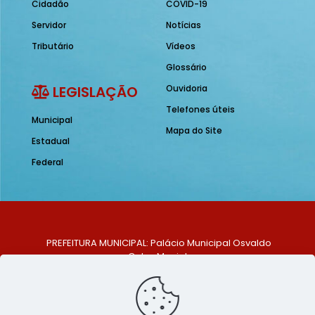
Cidadão
COVID-19
Servidor
Notícias
Tributário
Vídeos
Glossário
LEGISLAÇÃO
Ouvidoria
Telefones úteis
Municipal
Mapa do Site
Estadual
Federal
PREFEITURA MUNICIPAL: Palácio Municipal Osvaldo
Celso Maciel
ENDEREÇO: Praça Historiador Adalberto Paiva, nº 1,
Centro, São Bento do Una - PE. CEP: 553370-128
TELEFONE: (81) 99548-1569
E-MAIL: ouvidoria@saobentodouna.pe.gov.br