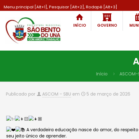
Menu principal [Alt+1], Pesquisar [Alt+2], Rodapé [Alt+3]
INÍCIO
GOVERNO
MUNI
A
Início
ASCOM-
Publicado por
ASCOM - SBU
em
5 de março de 2026
A verdadeira educação nasce do amor, do respeito 
seu jeito único de aprender.