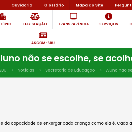
Ouvidoria
Glossário
Mapa do Site
Pergunt
CÍPIO
LEGISLAÇÃO
TRANSPARÊNCIA
SERVIÇOS
C
ASCOM-SBU
luno não se escolhe, se acolh
SBU
Notícias
Secretaria de Educação
Aluno não se
e da capacidade de enxergar cada criança como ela é. Cada al