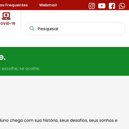
as Frequentes
Webmail
OVID-19
e.
 escolhe, se acolhe.
uno chega com sua história, seus desafios, seus sonhos e