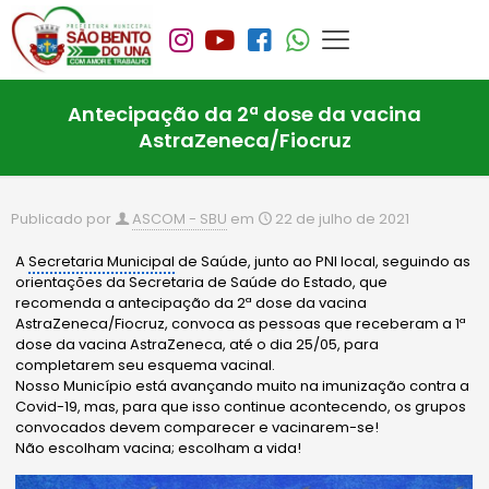
Antecipação da 2ª dose da vacina
AstraZeneca/Fiocruz
Publicado por
ASCOM - SBU
em
22 de julho de 2021
A
Secretaria Municipal
de Saúde, junto ao PNI local, seguindo as
orientações da Secretaria de Saúde do Estado, que
recomenda a antecipação da 2ª dose da vacina
AstraZeneca/Fiocruz, convoca as pessoas que receberam a 1ª
dose da vacina AstraZeneca, até o dia 25/05, para
completarem seu esquema vacinal.
Nosso Município está avançando muito na imunização contra a
Covid-19, mas, para que isso continue acontecendo, os grupos
convocados devem comparecer e vacinarem-se!
Não escolham vacina; escolham a vida!