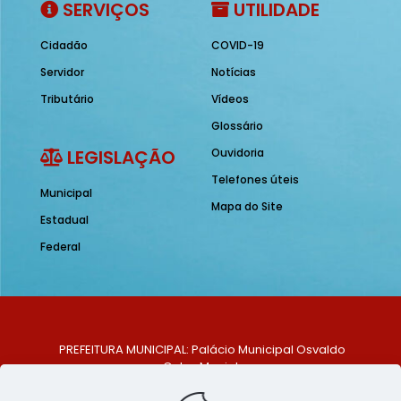
SERVIÇOS
UTILIDADE
Cidadão
COVID-19
Servidor
Notícias
Tributário
Vídeos
Glossário
LEGISLAÇÃO
Ouvidoria
Telefones úteis
Municipal
Mapa do Site
Estadual
Federal
PREFEITURA MUNICIPAL: Palácio Municipal Osvaldo
Celso Maciel
ENDEREÇO: Praça Historiador Adalberto Paiva, nº 1,
Centro, São Bento do Una - PE. CEP: 553370-128