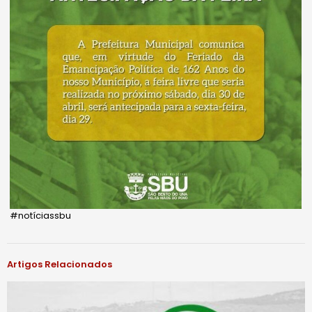
#notíciassbu
Artigos Relacionados