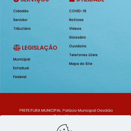
Cidadão
COVID-19
Servidor
Notícias
Tributário
Vídeos
Glossário
LEGISLAÇÃO
Ouvidoria
Telefones úteis
Municipal
Mapa do Site
Estadual
Federal
PREFEITURA MUNICIPAL: Palácio Municipal Osvaldo
Celso Maciel
ENDEREÇO: Praça Historiador Adalberto Paiva, nº 1,
Centro, São Bento do Una - PE. CEP: 553370-128