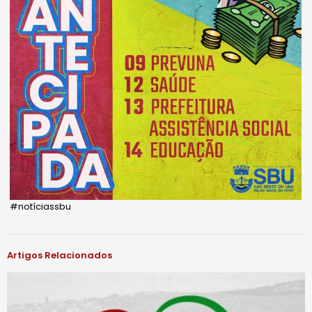
#notíciassbu
Artigos Relacionados