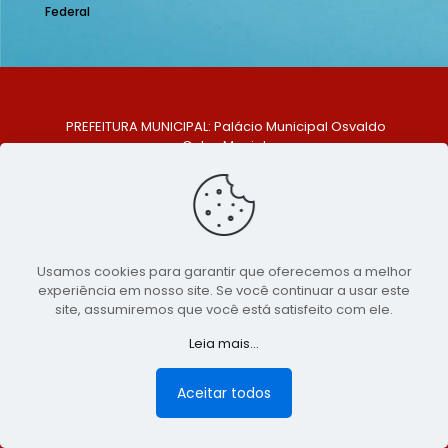
Federal
PREFEITURA MUNICIPAL: Palácio Municipal Osvaldo
Celso Maciel
ENDEREÇO: Praça Historiador Adalberto Paiva, nº 1,
Centro, São Bento do Una - PE. CEP: 553370-128
TELEFONE: (81) 99548-1569
E-MAIL: ouvidoria@saobentodouna.pe.gov.br
Siga-nos nas redes sociais:
Usamos cookies para garantir que oferecemos a melhor
experiência em nosso site. Se você continuar a usar este
Copyright 2021-2026 - Assessoria de Comunicação da
site, assumiremos que você está satisfeito com ele.
Prefeitura de São Bento do Una - PE
Leia mais...
Página desenvolvida pela agência de
publicidade
LumusWeb - Agência Digital
Aceitar todos