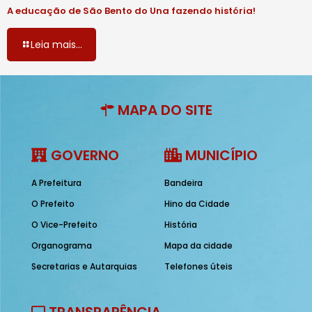
A educação de São Bento do Una fazendo história!
Leia mais...
MAPA DO SITE
GOVERNO
MUNICÍPIO
A Prefeitura
Bandeira
O Prefeito
Hino da Cidade
O Vice-Prefeito
História
Organograma
Mapa da cidade
Secretarias e Autarquias
Telefones úteis