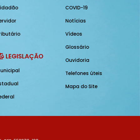
idadão
COVID-19
ervidor
Notícias
ributário
Vídeos
Glossário
LEGISLAÇÃO
Ouvidoria
unicipal
Telefones úteis
stadual
Mapa do Site
ederal