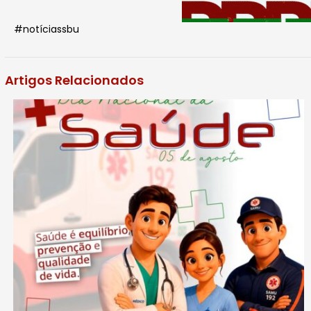
#notíciassbu
Artigos Relacionados