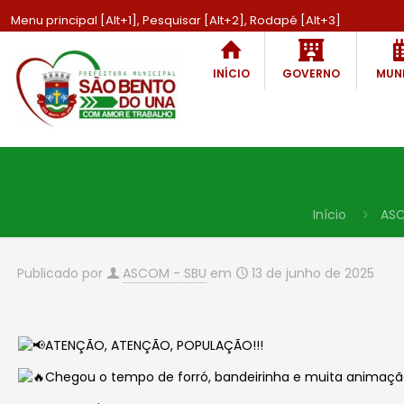
Menu principal [Alt+1], Pesquisar [Alt+2], Rodapé [Alt+3]
INÍCIO
GOVERNO
MUNI
Início
AS
Publicado por
ASCOM - SBU
em
13 de junho de 2025
ATENÇÃO, ATENÇÃO, POPULAÇÃO!!!
Chegou o tempo de forró, bandeirinha e muita animaçã