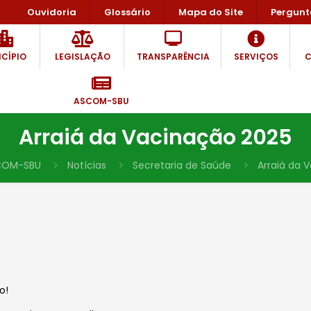
Ouvidoria
Glossário
Mapa do Site
Pergunt
CÍPIO
LEGISLAÇÃO
TRANSPARÊNCIA
SERVIÇOS
C
ASCOM-SBU
Arraiá da Vacinação 2025
COM-SBU
Notícias
Secretaria de Saúde
Arraiá da 
o!