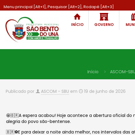
Menu principal [Alt+1], Pesquisar [Alt+2], Rodapé [Alt+3]
INÍCIO
GOVERNO
MUNI
Início
ASCOM-SB
Publicado por
ASCOM - SBU
em
19 de junho de 2026
🤩🇧🇷A espera acabou! Hoje acontece a abertura oficial do 
alegria do povo são-bentense.
🇧🇷⚽E para deixar a noite ainda melhor, nos intervalos das 