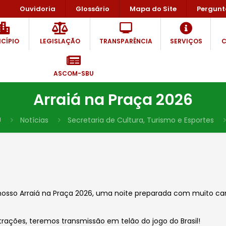
Ouvidoria
Glossário
Mapa do Site
Pergunt
CÍPIO
LEGISLAÇÃO
TRANSPARÊNCIA
SERVIÇOS
C
ASCOM-SBU
Arraiá na Praça 2026
U
Notícias
Secretaria de Cultura, Turismo e Esportes
nosso Arraiá na Praça 2026, uma noite preparada com muito cari
atrações, teremos transmissão em telão do jogo do Brasil!